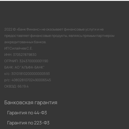
2022 © «Банк Финанс» не оказывает финансовые услуги и не
предоставляет финансовые продукты, являясь прямым партнером
аккредитованных банков.
ИП Силайчев С.Е.
ИНН: 370527879830
ОГРНИП: 324370000001190
БАНК: АО "АЛЬФА-БАНК"
к/с: 30101810200000000593
р/с: 40802810702490006545
ОКВЭД: 66.19.4
Банковская гарантия
Гарантия по 44-Ф3
Гарантия по 223-Ф3